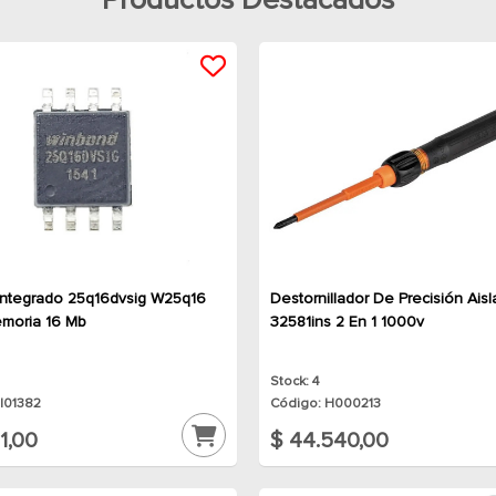
Productos Destacados
 Integrado 25q16dvsig W25q16
Destornillador De Precisión Ais
moria 16 Mb
32581ins 2 En 1 1000v
Stock: 4
I01382
Código: H000213
1,00
$ 44.540,00