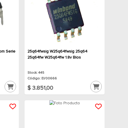
om Serie
25q64fwsig W25q64fwsig 25q64
25q64fw W25q64fw 1.8v Bios
Stock: 445
Código: EI/00666
$ 3.851,00