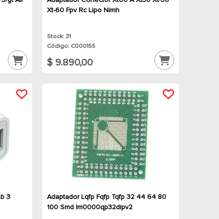
/gt Air
Adaptador Conector Xt60 A Xt30 Xt-30
Xt-60 Fpv Rc Lipo Nimh
Stock: 31
Código: C000155
$ 9.890,00
sb 3
Adaptador Lqfp Fqfp Tqfp 32 44 64 80
100 Smd Im0000qp32dipv2