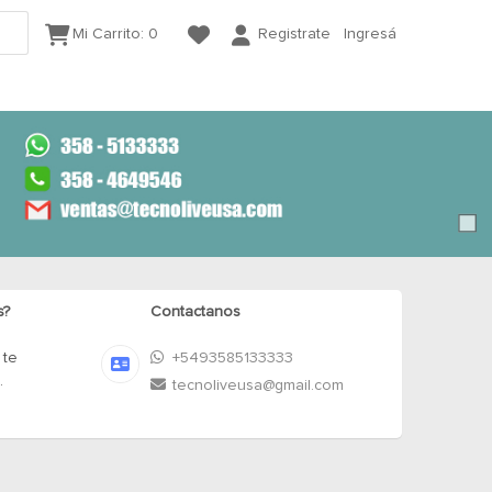
Mi Carrito:
0
Registrate
Ingresá
s?
Contactanos
 te
+5493585133333
.
tecnoliveusa@gmail.com