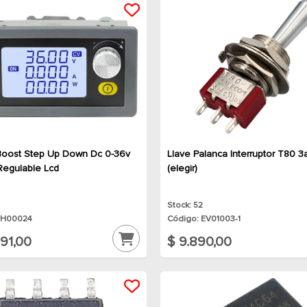
Boost Step Up Down Dc 0-36v
Llave Palanca Interruptor T80 
Regulable Lcd
(elegir)
Stock: 52
YH00024
Código: EV01003-1
91,00
$ 9.890,00