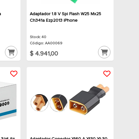
a
Adaptador 1.8 V Spi Flash W25 Mx25
Ch341a Ezp2013 iPhone
Stock: 40
Código: AA00069
$ 4.941,00