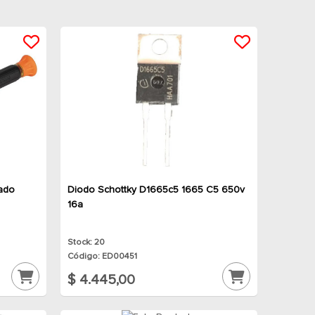
lado
Diodo Schottky D1665c5 1665 C5 650v
16a
Stock: 20
Código: ED00451
$ 4.445,00