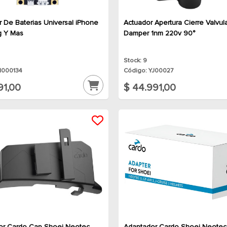
r De Baterias Universal iPhone
Actuador Apertura Cierre Valvul
 Y Mas
Damper 1nm 220v 90°
Stock: 9
H000134
Código: YJ00027
91,00
$ 44.991,00