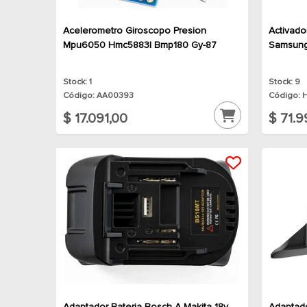
Acelerometro Giroscopo Presion
Activado
Mpu6050 Hmc5883l Bmp180 Gy-87
Samsung
Stock: 1
Stock: 9
Código: AA00393
Código: 
$ 17.091,00
$ 71.9