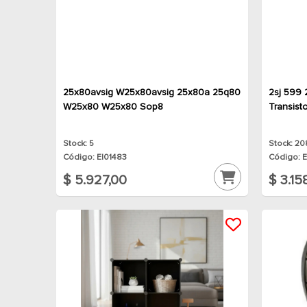
25x80avsig W25x80avsig 25x80a 25q80
2sj 599 
W25x80 W25x80 Sop8
Transist
Stock: 5
Stock: 20
Código: EI01483
Código: 
$ 5.927,00
$ 3.15