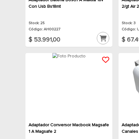
Adaptador Bateria Bosch A Makita 18v
Adaptad
Con Usb Bs18mt
2/gt Air 
Stock: 25
Stock: 3
Código: AH00227
Código: 
$ 53.991,00
$ 67.4
Adaptador Conversor Macbook Magsafe
Adaptado
1 A Magsafe 2
Canales 