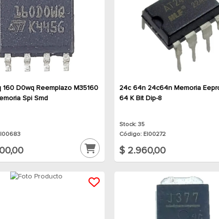
 160 D0wq Reemplazo M35160
24c 64n 24c64n Memoria Eepr
emoria Spi Smd
64 K Bit Dip-8
Stock: 35
EI00683
Código: EI00272
700,00
$ 2.960,00