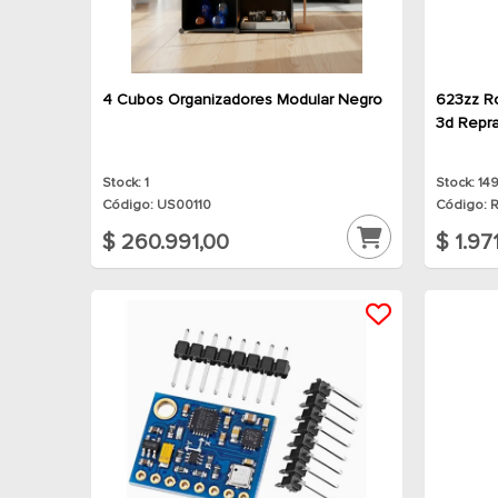
4 Cubos Organizadores Modular Negro
623zz R
3d Repr
Stock: 1
Stock: 14
Código: US00110
Código: 
$ 260.991,00
$ 1.97