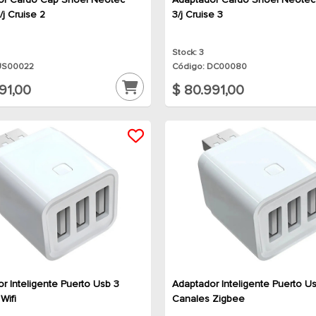
or Cardo Cap Shoei Neotec
Adaptador Cardo Shoei Neotec 3
2/j Cruise 2
3/j Cruise 3
Stock: 3
US00022
Código: DC00080
91,00
$ 80.991,00
r Inteligente Puerto Usb 3
Adaptador Inteligente Puerto U
Wifi
Canales Zigbee