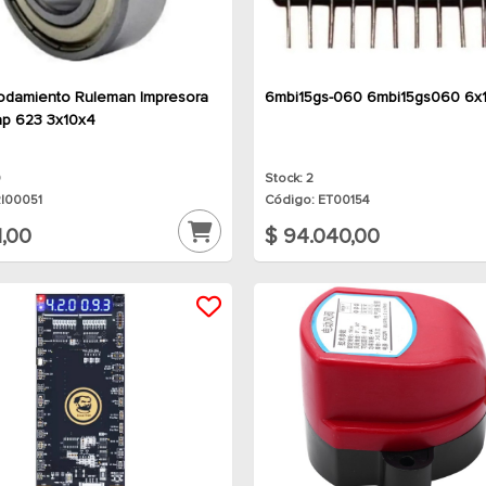
odamiento Ruleman Impresora
6mbi15gs-060 6mbi15gs060 6x
ap 623 3x10x4
9
Stock: 2
RI00051
Código: ET00154
1,00
$ 94.040,00