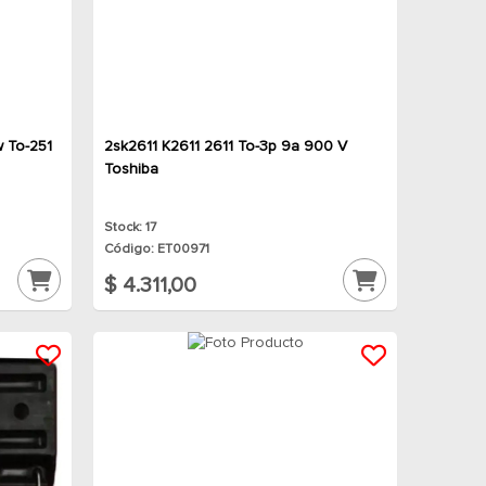
w To-251
2sk2611 K2611 2611 To-3p 9a 900 V
Toshiba
Stock: 17
Código: ET00971
$ 4.311,00