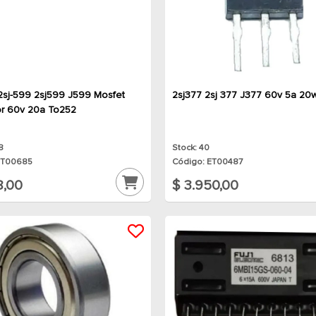
2sj-599 2sj599 J599 Mosfet
2sj377 2sj 377 J377 60v 5a 20
or 60v 20a To252
8
Stock: 40
ET00685
Código: ET00487
8,00
$ 3.950,00