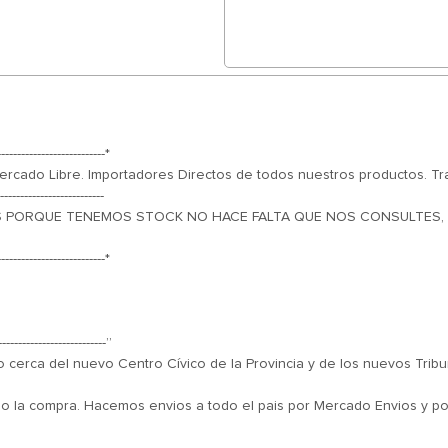
---------------------------*
cado Libre. Importadores Directos de todos nuestros productos. Tr
--------------------------
PORQUE TENEMOS STOCK NO HACE FALTA QUE NOS CONSULTES, donde d
---------------------------*
---------------------------”
 cerca del nuevo Centro Cívico de la Provincia y de los nuevos Tribu
do la compra. Hacemos envios a todo el pais por Mercado Envios y por