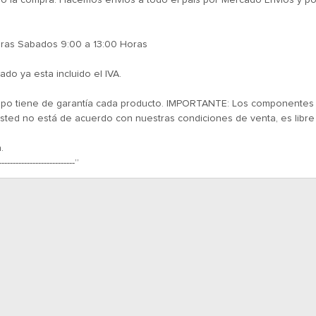
do la compra. Hacemos envios a todo el pais por Mercado Envios y por
oras Sabados 9:00 a 13:00 Horas
ado ya esta incluido el IVA.
empo tiene de garantía cada producto. IMPORTANTE: Los componentes el
ted no está de acuerdo con nuestras condiciones de venta, es libre
.
---------------------------”