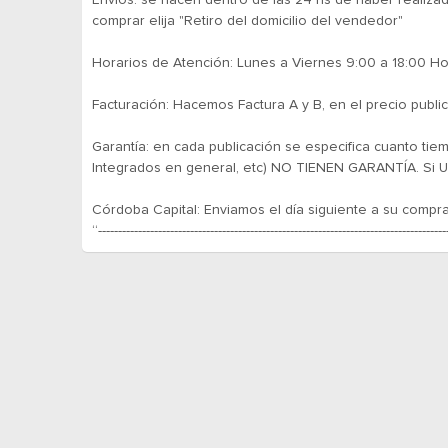
Envios: se hacen dentro de las 24 hs de haber realiza
comprar elija "Retiro del domicilio del vendedor"
Horarios de Atención: Lunes a Viernes 9:00 a 18:00 H
Facturación: Hacemos Factura A y B, en el precio public
Garantía: en cada publicación se especifica cuanto ti
Integrados en general, etc) NO TIENEN GARANTÍA. Si Us
Córdoba Capital: Enviamos el día siguiente a su compra
“---------------------------------------------------------------------------------------