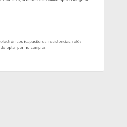
 Colectivo, si desea esta ultima opcion luego de
ectrónicos (capacitores, resistencias, relés,
 de optar por no comprar.