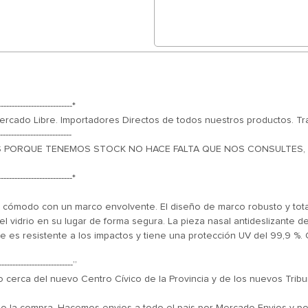
---------------------------*
cado Libre. Importadores Directos de todos nuestros productos. Tr
--------------------------
PORQUE TENEMOS STOCK NO HACE FALTA QUE NOS CONSULTES, donde d
---------------------------*
 y cómodo con un marco envolvente. El diseño de marco robusto y to
l vidrio en su lugar de forma segura. La pieza nasal antideslizant
nte es resistente a los impactos y tiene una protección UV del 99,9 %
---------------------------”
 cerca del nuevo Centro Cívico de la Provincia y de los nuevos Tribu