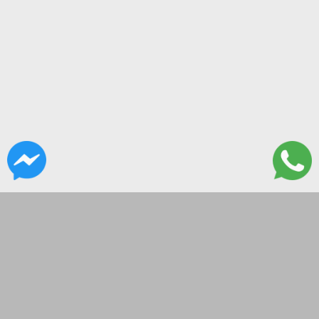
CONTACTANOS
Paso 270
tecnoliveusa@gmail.com
09-18hs
SEGUINOS EN