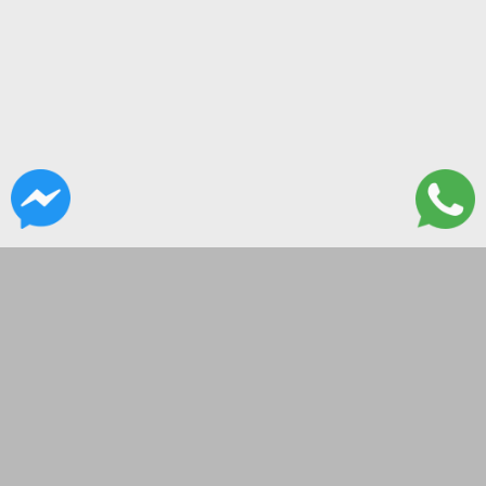
CONTACTANOS
Paso 270
tecnoliveusa@gmail.com
09-18hs
SEGUINOS EN