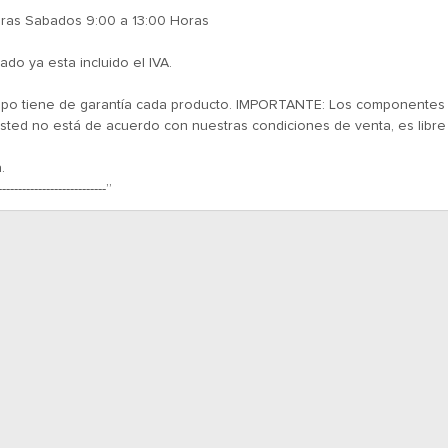
oras Sabados 9:00 a 13:00 Horas
ado ya esta incluido el IVA.
empo tiene de garantía cada producto. IMPORTANTE: Los componentes el
ted no está de acuerdo con nuestras condiciones de venta, es libre
.
---------------------------”