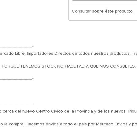
Consultar sobre éste producto
---------------------------*
cado Libre. Importadores Directos de todos nuestros productos. Tr
--------------------------
PORQUE TENEMOS STOCK NO HACE FALTA QUE NOS CONSULTES, donde d
---------------------------*
---------------------------”
 cerca del nuevo Centro Cívico de la Provincia y de los nuevos Tribu
do la compra. Hacemos envios a todo el pais por Mercado Envios y por