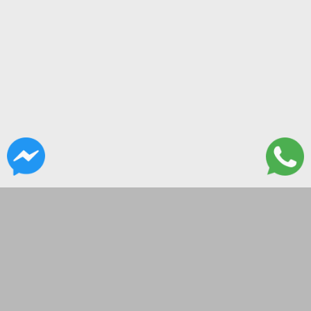
CONTACTANOS
Paso 270
tecnoliveusa@gmail.com
09-18hs
SEGUINOS EN